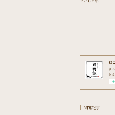
良いお年を。
ね
新潟
お過
関連記事