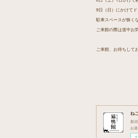
9日（日）にかけて
駐車スペースが狭く
ご来館の際は道中お
ご来館、お待ちして
ね
新潟
お過